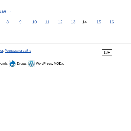
щая
→
8
9
10
11
12
13
14
15
16
ка
,
Реклама на сайте
18+
omla,
Drupal,
WordPress, MODx.