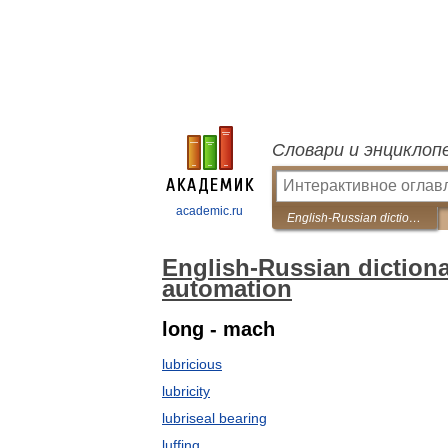
Словари и энциклоп
academic.ru
English-Russian dictionary of mechanical engineering and automation
English-Russian diction
automation
long - mach
lubricious
lubricity
lubriseal bearing
luffing