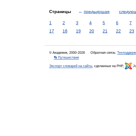
Страницы
←
предыдущая
следую
1
2
3
4
5
6
7
17
18
19
20
21
22
23
© Академик, 2000-2026
Обратная связь:
Техподдерж
👣 Путешествия
Экспорт словарей на сайты
, сделанные на PHP,
Jo