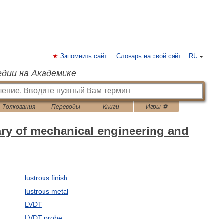
Запомнить сайт
Словарь на свой сайт
RU
едии на Академике
Толкования
Переводы
Книги
Игры ⚽
ary of mechanical engineering and
lustrous finish
lustrous metal
LVDT
LVDT probe