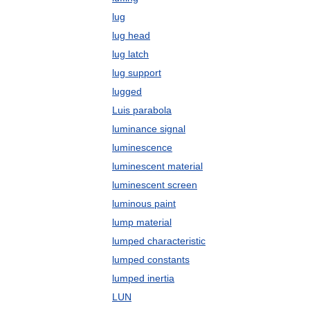
lug
lug head
lug latch
lug support
lugged
Luis parabola
luminance signal
luminescence
luminescent material
luminescent screen
luminous paint
lump material
lumped characteristic
lumped constants
lumped inertia
LUN