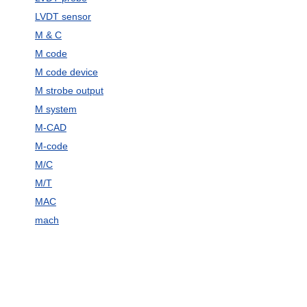
LVDT sensor
M & C
M code
M code device
M strobe output
M system
M-CAD
M-code
M/C
M/T
MAC
mach